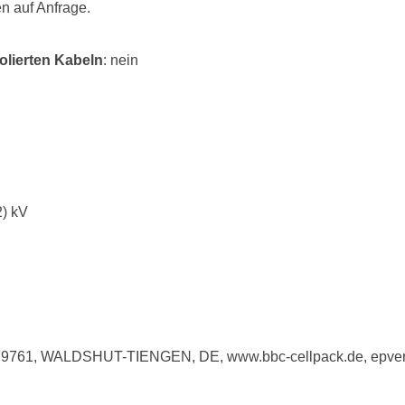
n auf Anfrage.
olierten Kabeln
: nein
2) kV
79761, WALDSHUT-TIENGEN, DE, www.bbc-cellpack.de, epver