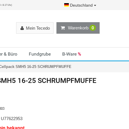
Deutschland
r: 8-17 Uhr)
Warenkorb
0
Mein Tecedo
r & Büro
Fundgrube
B-Ware
%
Cellpack SMH5 16-25 SCHRUMPFMUFFE
SMH5 16-25 SCHRUMPFMUFFE
ten
U77622953
min bekannt.