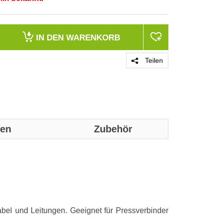
IN DEN
WARENKORB
Teilen
nen
Zubehör
Genaue technis
Gewicht und
Länge (mm)
el und Leitungen. Geeignet für Pressverbinder