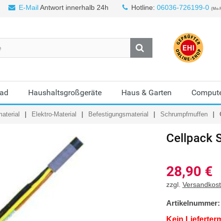
E-Mail
Antwort innerhalb 24h
Hotline:
06036-726199-0
(Mo-F
Bad
Haushaltsgroßgeräte
Haus & Garten
Compute
aterial
Elektro-Material
Befestigungsmaterial
Schrumpfmuffen
Cellpack
28,90
€
zzgl.
Versandkos
Artikelnummer:
Kein Lieferter