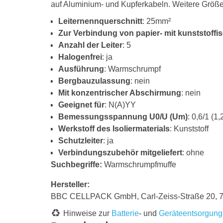
auf Aluminium- und Kupferkabeln. Weitere Größe
Leiternennquerschnitt
: 25mm²
Zur Verbindung von papier- mit kunststoffis
Anzahl der Leiter
: 5
Halogenfrei
: ja
Ausführung
: Warmschrumpf
Bergbauzulassung
: nein
Mit konzentrischer Abschirmung
: nein
Geeignet für
: N(A)YY
Bemessungsspannung U0/U (Um)
: 0,6/1 (1,
Werkstoff des Isoliermaterials
: Kunststoff
Schutzleiter
: ja
Verbindungszubehör mitgeliefert
: ohne
Suchbegriffe:
Warmschrumpfmuffe
Hersteller:
BBC CELLPACK GmbH, Carl-Zeiss-Straße 20, 
Hinweise zur
Batterie
- und
Geräteentsorgung