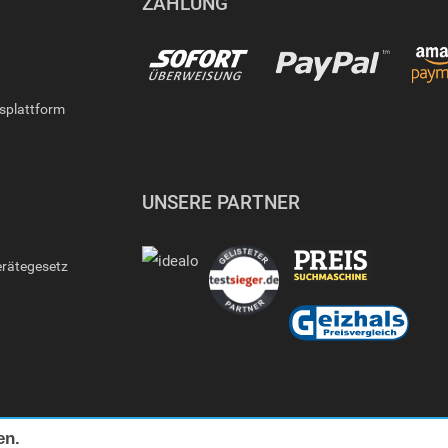
ZAHLUNG
gsplattform
UNSERE PARTNER
erätegesetz
en.