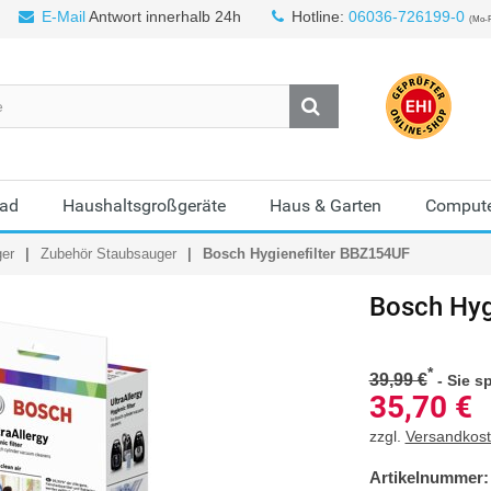
E-Mail
Antwort innerhalb 24h
Hotline:
06036-726199-0
(Mo-F
Bad
Haushaltsgroßgeräte
Haus & Garten
Compute
ger
Zubehör Staubsauger
Bosch Hygienefilter BBZ154UF
Bosch
Hyg
*
39,99 €
-
Sie s
35,70
€
zzgl.
Versandkos
Artikelnummer: