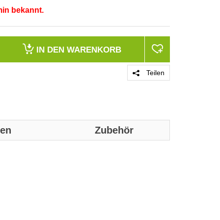
min bekannt.
IN DEN
WARENKORB
Teilen
nen
Zubehör
Genaue technis
Produktgrupp
Marke