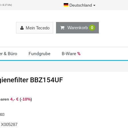
Deutschland
r: 8-17 Uhr)
Warenkorb
0
Mein Tecedo
r & Büro
Fundgrube
B-Ware
%
ienefilter BBZ154UF
paren
4,- €
(
-10%
)
ten
X005287