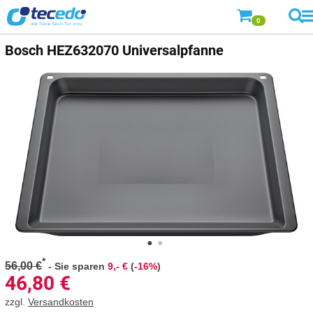
0
Bosch
HEZ632070 Universalpfanne
*
56,00 €
-
Sie sparen
9,- €
(
-16%
)
46,80
€
zzgl.
Versandkosten