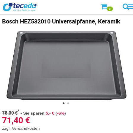
0
Bosch
HEZ532010 Universalpfanne, Keramik
*
76,00 €
-
Sie sparen
5,- €
(
-6%
)
71,40
€
zzgl.
Versandkosten