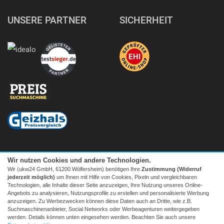
UNSERE PARTNER
SICHERHEIT
Wir nutzen Cookies und andere Technologien.
Wir (ukw24 GmbH, 61200 Wölfersheim) benötigen Ihre
Zustimmung (Widerruf
jederzeit möglich)
um Ihnen mit Hilfe von Cookies, Pixeln und vergleichbaren
Technologien, alle Inhalte dieser Seite anzuzeigen, Ihre Nutzung unseres Online-
Angebots zu analysieren, Nutzungsprofile zu erstellen und personalisierte Werbung
anzuzeigen. Zu Werbezwecken können diese Daten auch an Dritte, wie z.B.
Suchmaschinenanbieter, Social Networks oder Werbeagenturen weitergegeben
Facebook
|
twitter
werden. Details können unten eingesehen werden. Beachten Sie auch unsere