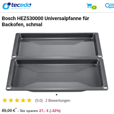
0
Bosch
HEZ530000 Universalpfanne für
Backofen, schmal
(5.0)
2 Bewertungen
*
85,00 €
-
Sie sparen
27,- €
(
-32%
)