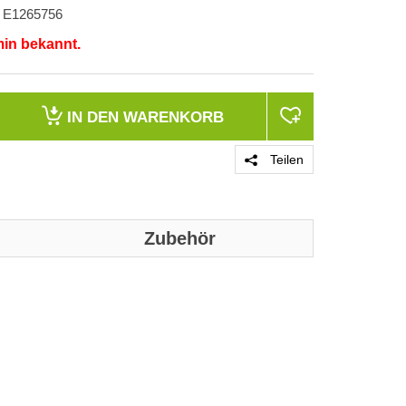
E1265756
min bekannt.
IN DEN
WARENKORB
Teilen
Zubehör
PRODUKT 