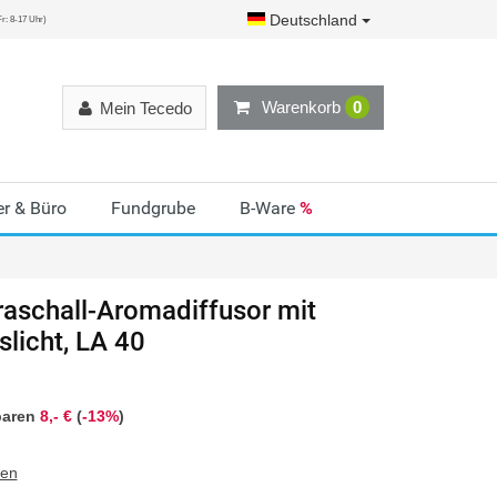
Deutschland
r: 8-17 Uhr)
Warenkorb
0
Mein Tecedo
r & Büro
Fundgrube
B-Ware
%
raschall-Aromadiffusor mit
licht, LA 40
paren
8,- €
(
-13%
)
ten