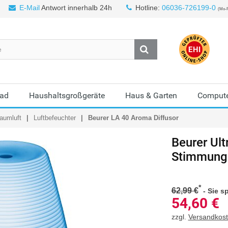
E-Mail
Antwort innerhalb 24h
Hotline:
06036-726199-0
(Mo-F
Bad
Haushaltsgroßgeräte
Haus & Garten
Compute
aumluft
Luftbefeuchter
Beurer LA 40 Aroma Diffusor
Beurer Ult
Stimmungs
*
62,99 €
-
Sie s
54,60
€
zzgl.
Versandkos