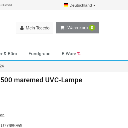
Deutschland
r: 8-17 Uhr)
Warenkorb
0
Mein Tecedo
r & Büro
Fundgrube
B-Ware
%
24
K500 maremed UVC-Lampe
ten
U77685959