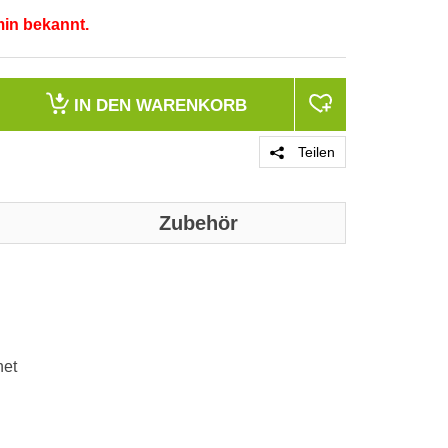
min bekannt.
IN DEN
WARENKORB
Teilen
Zubehör
PRODUKT 
net