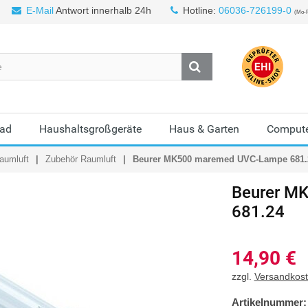
E-Mail
Antwort innerhalb 24h
Hotline:
06036-726199-0
(Mo-F
Bad
Haushaltsgroßgeräte
Haus & Garten
Compute
aumluft
Zubehör Raumluft
Beurer MK500 maremed UVC-Lampe 681.
Beurer M
681.24
14,90
€
zzgl.
Versandkos
Artikelnummer: