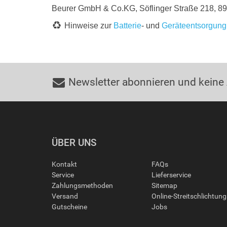
Beurer GmbH & Co.KG, Söflinger Straße 218, 8
Hinweise zur
Batterie
- und
Geräteentsorgung
Newsletter abonnieren und keine
ÜBER UNS
Kontakt
FAQs
Service
Lieferservice
Zahlungsmethoden
Sitemap
Versand
Online-Streitschlichtun
Gutscheine
Jobs