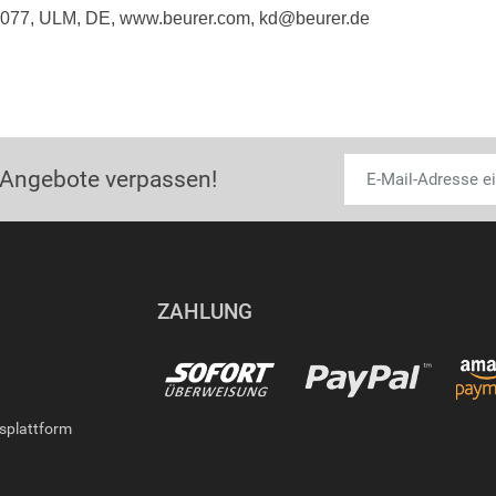
9077, ULM, DE, www.beurer.com, kd@beurer.de
 Angebote verpassen!
ZAHLUNG
gsplattform