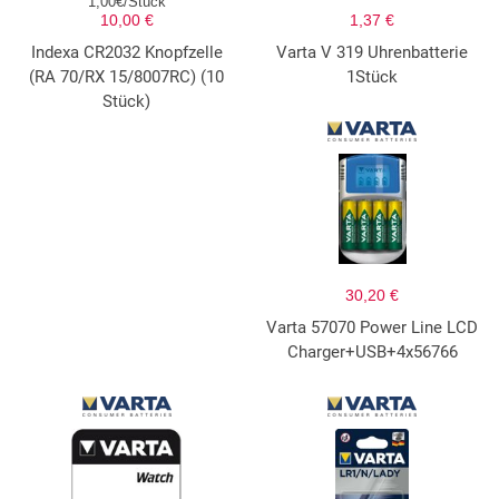
1,00€/Stück
10,00 €
1,37 €
Indexa CR2032 Knopfzelle
Varta V 319 Uhrenbatterie
(RA 70/RX 15/8007RC) (10
1Stück
Stück)
30,20 €
Varta 57070 Power Line LCD
Charger+USB+4x56766