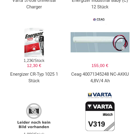
Varta 57658 Universal
Energizer Industrial Baby (C)
Charger
12 Stück
1,23€/Stück
12,30 €
155,00 €
Energizer CR-Typ 1025 1
Ceag 40071345248 NC-AKKU
Stück
4,8V/4 Ah