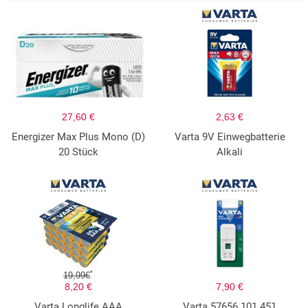
27,60 €
2,63 €
Energizer Max Plus Mono (D)
Varta 9V Einwegbatterie
20 Stück
Alkali
*
19,99€
8,20 €
7,90 €
Varta Longlife AAA
Varta 57656 101 451