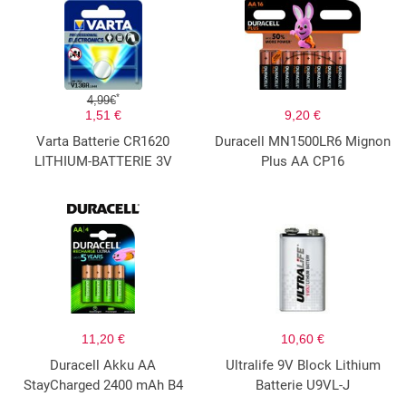
*
4,99€
1,51 €
9,20 €
Varta Batterie CR1620
Duracell MN1500LR6 Mignon
LITHIUM-BATTERIE 3V
Plus AA CP16
11,20 €
10,60 €
Duracell Akku AA
Ultralife 9V Block Lithium
StayCharged 2400 mAh B4
Batterie U9VL-J