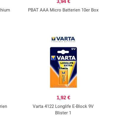
3,94 €
thium
PBAT AAA Micro Batterien 10er Box
1,92 €
rien
Varta 4122 Longlife E-Block 9V
Blister 1