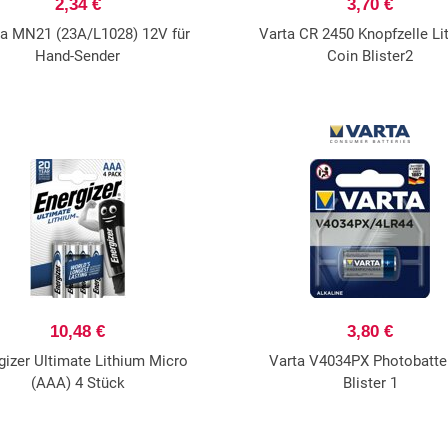
2,34 €
3,70 €
xa MN21 (23A/L1028) 12V für
Varta CR 2450 Knopfzelle Li
Hand-Sender
Coin Blister2
10,48 €
3,80 €
gizer Ultimate Lithium Micro
Varta V4034PX Photobatte
(AAA) 4 Stück
Blister 1