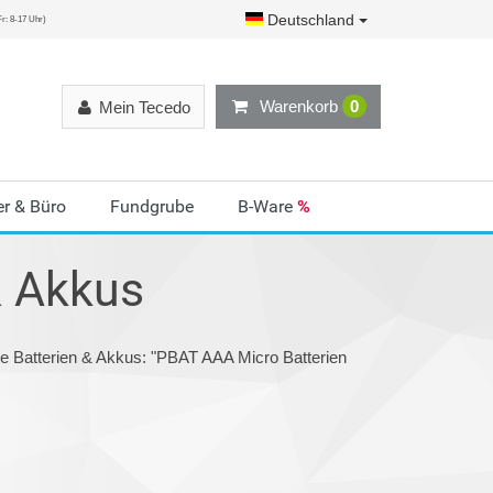
Deutschland
r: 8-17 Uhr)
Warenkorb
0
Mein Tecedo
r & Büro
Fundgrube
B-Ware
%
& Akkus
ie Batterien & Akkus: "PBAT AAA Micro Batterien