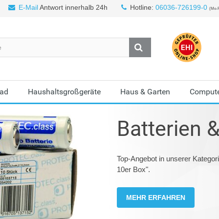
E-Mail
Antwort innerhalb 24h
Hotline:
06036-726199-0
(Mo-F
Bad
Haushaltsgroßgeräte
Haus & Garten
Compute
Batterien 
Top-Angebot in unserer Kategor
10er Box".
MEHR ERFAHREN