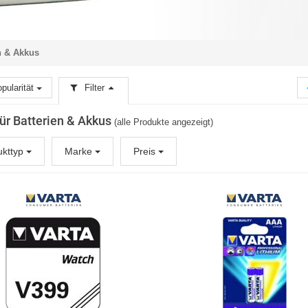
n & Akkus
pularität
Filter
 für Batterien & Akkus
(alle Produkte angezeigt)
ukttyp
Marke
Preis