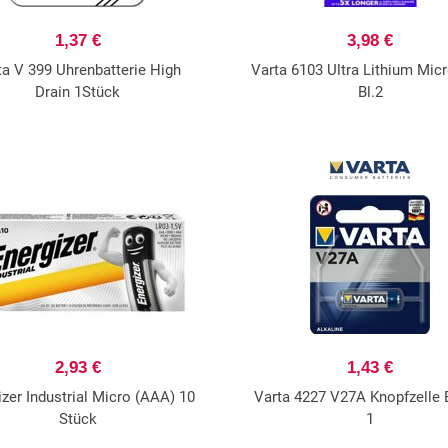
1,37 €
3,98 €
ta V 399 Uhrenbatterie High
Varta 6103 Ultra Lithium Mic
Drain 1Stück
Bl.2
2,93 €
1,43 €
izer Industrial Micro (AAA) 10
Varta 4227 V27A Knopfzelle B
Stück
1