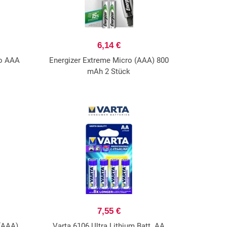
6,14 €
ro AAA
Energizer Extreme Micro (AAA) 800
mAh 2 Stück
7,55 €
 (AAA)
Varta 6106 Ultra Lithium Batt. AA