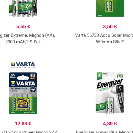
5,55 €
3,50 €
gizer Extreme, Mignon (AA),
Varta 56733 Accu Solar Mic
2300 mAh,2 Stück
550mAh Blist2
12,98 €
4,89 €
 5716 Accu Power Mignon AA
Energizer Power Plus Micro