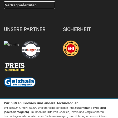
Vertrag widerrufen
UNSERE PARTNER
SICHERHEIT
Wir nutzen Cookies und andere Technologien.
Wir (ukw24 GmbH, 61200 Wölfersheim) benötigen Ihre
Zustimmung (Widerruf
jederzeit möglich)
um Ihnen mit Hilfe von Cookies, Pixeln und vergleichbaren
Technologien, alle Inhalte dieser Seite anzuzeigen, Ihre Nutzung unseres Online-