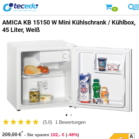
0
AMICA KB 15150 W Mini Kühlschrank / Kühlbox,
45 Liter, Weiß
(5.0)
1 Bewertungen
*
209,00 €
-
Sie sparen
102,- €
(
-48%
)