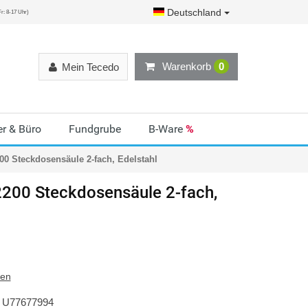
Deutschland
r: 8-17 Uhr)
Warenkorb
0
Mein Tecedo
r & Büro
Fundgrube
B-Ware
%
00 Steckdosensäule 2-fach, Edelstahl
200 Steckdosensäule 2-fach,
ten
U77677994