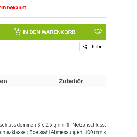
min bekannt.
IN DEN
WARENKORB
Teilen
nen
Zubehör
Genaue technis
Anzahl der St
Anschlussklemmen 3 x 2,5 qmm für Netzanschluss,
Anzahl der Ei
 Schutzklasse : Edelstahl Abmessungen: 100 mm x