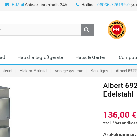
E-Mail
Antwort innerhalb 24h
Hotline:
06036-726199-0
(Mo-F
Bad
Haushaltsgroßgeräte
Haus & Garten
Compute
aterial
Elektro-Material
Verlegesysteme
Sonstiges
Albert 6922
Albert
692
Edelstahl
136,00
€
zzgl.
Versandkos
Artikelnummer: