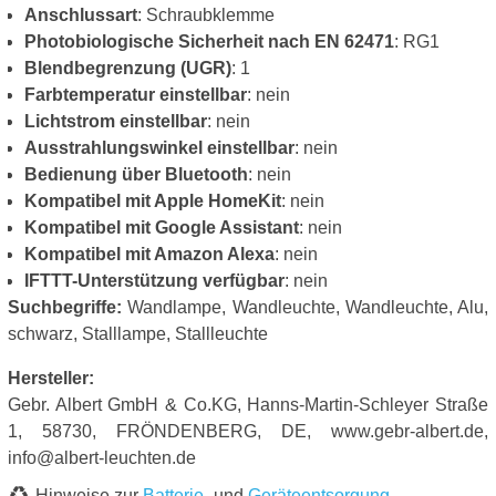
Anschlussart
: Schraubklemme
Photobiologische Sicherheit nach EN 62471
: RG1
Blendbegrenzung (UGR)
: 1
Farbtemperatur einstellbar
: nein
Lichtstrom einstellbar
: nein
Ausstrahlungswinkel einstellbar
: nein
Bedienung über Bluetooth
: nein
Kompatibel mit Apple HomeKit
: nein
Kompatibel mit Google Assistant
: nein
Kompatibel mit Amazon Alexa
: nein
IFTTT-Unterstützung verfügbar
: nein
Suchbegriffe:
Wandlampe, Wandleuchte, Wandleuchte, Alu,
schwarz, Stalllampe, Stallleuchte
Hersteller:
Gebr. Albert GmbH & Co.KG, Hanns-Martin-Schleyer Straße
1, 58730, FRÖNDENBERG, DE, www.gebr-albert.de,
info@albert-leuchten.de
Hinweise zur
Batterie
- und
Geräteentsorgung