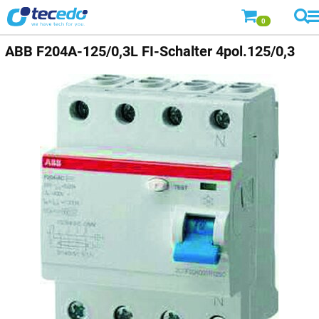
0
ABB
F204A-125/0,3L FI-Schalter 4pol.125/0,3