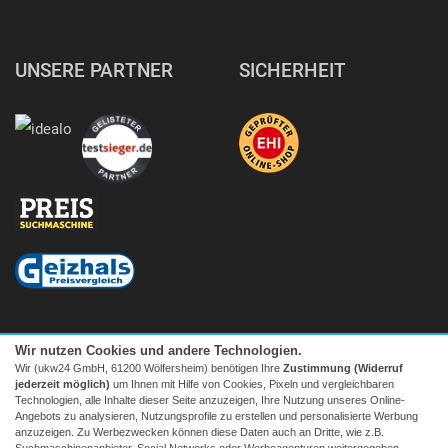
UNSERE PARTNER
SICHERHEIT
Wir nutzen Cookies und andere Technologien.
Wir (ukw24 GmbH, 61200 Wölfersheim) benötigen Ihre
Zustimmung (Widerruf
jederzeit möglich)
um Ihnen mit Hilfe von Cookies, Pixeln und vergleichbaren
Technologien, alle Inhalte dieser Seite anzuzeigen, Ihre Nutzung unseres Online-
Angebots zu analysieren, Nutzungsprofile zu erstellen und personalisierte Werbung
anzuzeigen. Zu Werbezwecken können diese Daten auch an Dritte, wie z.B.
Suchmaschinenanbieter, Social Networks oder Werbeagenturen weitergegeben