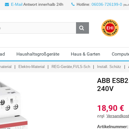
E-Mail
Antwort innerhalb 24h
Hotline:
06036-726199-0
(Mo-F
Bad
Haushaltsgroßgeräte
Haus & Garten
Compute
aterial
Elektro-Material
REG-Geräte,FI/LS-Sch
Install. Schütz
ABB
ESB25
240V
18,90
€
zzgl.
Versandkos
Artikelnummer: