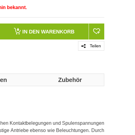
min bekannt.
IN DEN
WARENKORB
Teilen
nen
Zubehör
Genaue technis
Gebrauchskat
dlichen Kontaktbelegungen und Spulenspannungen
Spannungsart 
nstige Antriebe ebenso wie Beleuchtungen. Durch