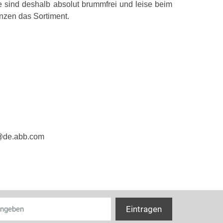
Schieber für 
e sind deshalb absolut brummfrei und leise beim
änzen das Sortiment.
Einbautiefe
Mit Tag-/Nacht
Zusatzeinrich
Brummfrei
Schutzart (IP)
e@de.abb.com