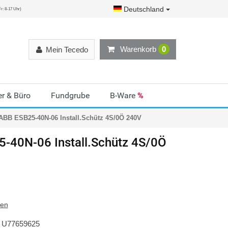
Deutschland
r: 8-17 Uhr)
Warenkorb
0
Mein Tecedo
r & Büro
Fundgrube
B-Ware
%
ABB ESB25-40N-06 Install.Schütz 4S/0Ö 240V
-40N-06 Install.Schütz 4S/0Ö
ten
U77659625