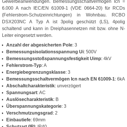
Gewerbeanwendungen. Bemessungsschaltvermögen Icn =
6.000 A nach IEC/EN 61009-1 (VDE 0664-20) für RCDs
(Fehlerstrom-Schutzeinrichtungen) in Wohnbau. RCBO
DSX203NC A Typ A ist 3polig geschützt (LS), 4polig
schaltend und kann in Dreiphasennetzen mit bzw. ohne N-
Leiter eingesetzt werden.
Anzahl der abgesicherten Pole
: 3
Bemessungsisolationsspannung Ui
: 500V
Bemessungsstoßspannungsfestigkeit Uimp
: 4kV
Fehlerstrom-Typ
: A
Energiebegrenzungsklasse
: 3
Bemessungsschaltvermögen Icn nach EN 61009-1
: 6kA
Abschaltcharakteristik
: unverzögert
Spannungsart
: AC
Auslösecharakteristik
: B
Überspannungskategorie
: 3
Verschmutzungsgrad
: 2
Einbautiefe
: 69mm
Schutzart (IP)
: IP40