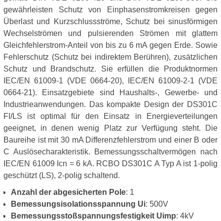
gewährleisten Schutz von Einphasenstromkreisen gegen
Überlast und Kurzschlussströme, Schutz bei sinusförmigen
Wechselströmen und pulsierenden Strömen mit glattem
Gleichfehlerstrom-Anteil von bis zu 6 mA gegen Erde. Sowie
Fehlerschutz (Schutz bei indirektem Berühren), zusätzlichen
Schutz und Brandschutz. Sie erfüllen die Produktnormen
IEC/EN 61009-1 (VDE 0664-20), IEC/EN 61009-2-1 (VDE
0664-21). Einsatzgebiete sind Haushalts-, Gewerbe- und
Industrieanwendungen. Das kompakte Design der DS301C
FI/LS ist optimal für den Einsatz in Energieverteilungen
geeignet, in denen wenig Platz zur Verfügung steht. Die
Baureihe ist mit 30 mA Differenzfehlerstrom und einer B oder
C Auslösecharakteristik. Bemessungsschaltvermögen nach
IEC/EN 61009 Icn = 6 kA. RCBO DS301C A Typ A ist 1-polig
geschützt (LS), 2-polig schaltend.
Anzahl der abgesicherten Pole
: 1
Bemessungsisolationsspannung Ui
: 500V
Bemessungsstoßspannungsfestigkeit Uimp
: 4kV