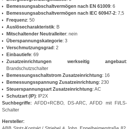
Bemessungsabschaltvermögen nach EN 61009
: 6
Bemessungsabschaltvermögen nach IEC 60947-2
: 7,5
Frequenz
: 50
Auslösecharakteristik
: B
Mitschaltender Neutralleiter
: nein
Überspannungskategorie
: 3
Verschmutzungsgrad
: 2
Einbautiefe
: 69
Zusatzeinrichtungen werkseitig angebaut
:
Brandschutzschalter
Bemessungsschaltstrom Zusatzeinrichtung
: 16
Bemessungsspannung Zusatzeinrichtung
: 230
Steuerspannungsart Zusatzeinrichtung
: AC
Schutzart (IP)
: IP2X
Suchbegriffe:
AFDD+RCBO, DS-ARC, AFDD mit FI/LS-
Schalter
Hersteller:
ABB Stotz-Kontakt / Striebel & John, Eppelheimerstraße 82,