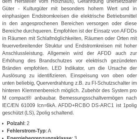
dem Hersteller vom Holzhaus), Gefährdung unersetzbarer
Güter - Kulturgüter mit besonders hohem Wert und in
einphasigen Endstromkreisen die elektrische Betriebsmittel
in den angesprochenen Bereichen versorgen oder diese
Bereiche durchqueren. Empfohlen ist der Einsatz von AFDDs
in Räumen mit Schlafmöglichkeiten, Räumen oder Orten mit
feuerverbreitender Struktur und Endstromkreisen mit hoher
Anschlussleistung. Allgemein wird der AFDD auch zur
Erhöhung des Brandschutzes vor elektrisch gezündeten
Bränden empfohlen. LED Indikator, um die Ursache der
Auslösung zu identifizieren. Einspeisung von oben oder
unten beliebig, Querverdrahtung z.B. zu FI-Schutzschalter im
hinteren Klemmenbereich möglich. Zubehör des System pro
M compact® anbaubar. Bemessungsschaltvermögen nach
IEC/EN 61009 Icn=6kA. AFDD+RCBO DS-ARC1 ist 1polig
geschützt (LS), 2polig schaltend.
Polzahl
: 2
Fehlerstrom-Typ
: A
Energiebegrenzungsklasse
: 3