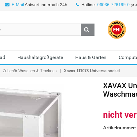
E-Mail
Antwort innerhalb 24h
Hotline:
06036-726199-0
(Mo-F
Bad
Haushaltsgroßgeräte
Haus & Garten
Compute
Zubehör Waschen & Trocknen
Xavax 111078 Universalsockel
XAVAX Uni
Waschmas
nicht ve
Artikelnummer: