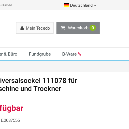
Deutschland
r: 8-17 Uhr)
Warenkorb
0
Mein Tecedo
r & Büro
Fundgrube
B-Ware
%
versalsockel 111078 für
chine und Trockner
rfügbar
E0637555