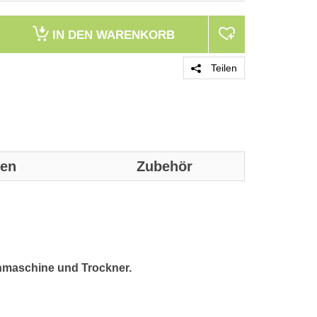
IN DEN
WARENKORB
Teilen
nen
Zubehör
Genaue techni
werden:
Merkmale
chmaschine und Trockner.
Produktfarbe