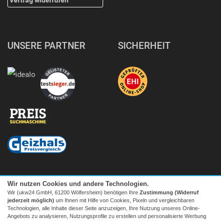
UNSERE PARTNER
SICHERHEIT
Wir nutzen Cookies und andere Technologien.
Wir (ukw24 GmbH, 61200 Wölfersheim) benötigen Ihre
Zustimmung (Widerruf
jederzeit möglich)
um Ihnen mit Hilfe von Cookies, Pixeln und vergleichbaren
Technologien, alle Inhalte dieser Seite anzuzeigen, Ihre Nutzung unseres Online-
Angebots zu analysieren, Nutzungsprofile zu erstellen und personalisierte Werbung