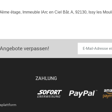
, 4ème étage, Immeuble lArc en Ciel Bât. A, 92130, Issy les Mo
 Angebote verpassen!
ZAHLUNG
gsplattform