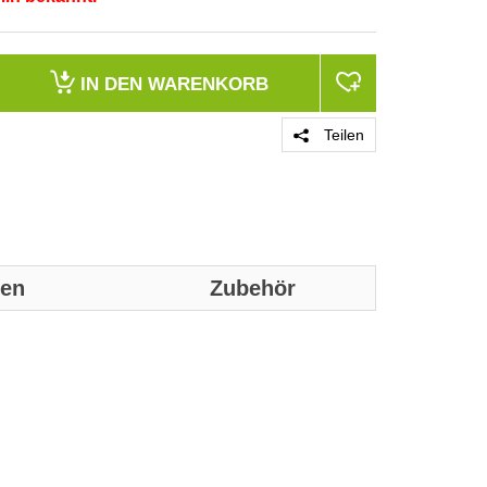
IN DEN
WARENKORB
Teilen
nen
Zubehör
Genaue technis
Festplatte
HDD Kapazität