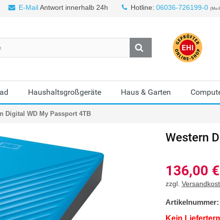
E-Mail
Antwort innerhalb 24h
Hotline:
06036-726199-0
(Mo-F
Bad
Haushaltsgroßgeräte
Haus & Garten
Compute
n Digital WD My Passport 4TB
Western Di
136,00
€
zzgl.
Versandkos
Artikelnummer:
Kein Lieferter