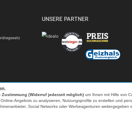
UNSERE PARTNER
erätegesetz
en.
e
Zustimmung (Widerruf jederzeit möglich)
um Ihnen mit Hilfe von Co
s Online-Angebots zu analysieren, Nutzungsprofile zu erstellen und p
Facebook
|
twitter
chinenanbieter, Social Networks oder Werbeagenturen weitergegeben 
nkl. MwSt. zzgl. Versand | *) Unverbindliche Preisempfehlung | **) Ehemaliger