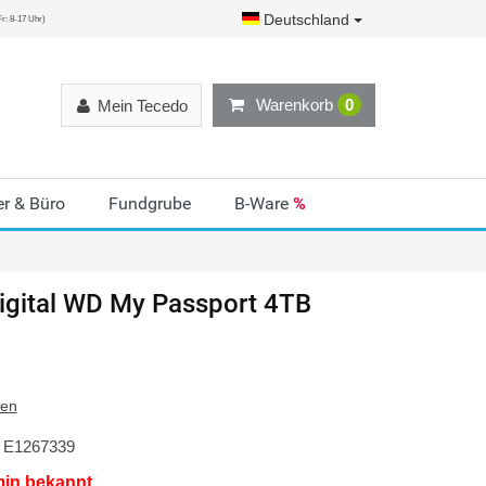
Deutschland
r: 8-17 Uhr)
Warenkorb
0
Mein Tecedo
r & Büro
Fundgrube
B-Ware
%
gital
WD My Passport 4TB
ten
E1267339
min bekannt.