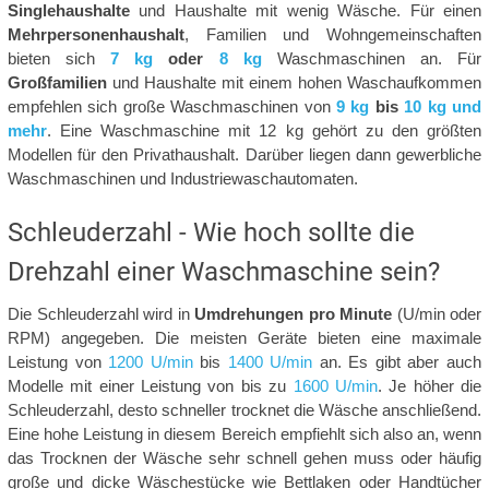
Singlehaushalte
und Haushalte mit wenig Wäsche. Für einen
Mehrpersonenhaushalt
, Familien und Wohngemeinschaften
bieten sich
7 kg
oder
8 kg
Waschmaschinen an. Für
Großfamilien
und Haushalte mit einem hohen Waschaufkommen
empfehlen sich große Waschmaschinen von
9 kg
bis
10 kg und
mehr
. Eine Waschmaschine mit 12 kg gehört zu den größten
Modellen für den Privathaushalt. Darüber liegen dann gewerbliche
Waschmaschinen und Industriewaschautomaten.
Schleuderzahl - Wie hoch sollte die
Drehzahl einer Waschmaschine sein?
Die Schleuderzahl wird in
Umdrehungen pro Minute
(U/min oder
RPM) angegeben. Die meisten Geräte bieten eine maximale
Leistung von
1200 U/min
bis
1400 U/min
an. Es gibt aber auch
Modelle mit einer Leistung von bis zu
1600 U/min
. Je höher die
Schleuderzahl, desto schneller trocknet die Wäsche anschließend.
Eine hohe Leistung in diesem Bereich empfiehlt sich also an, wenn
das Trocknen der Wäsche sehr schnell gehen muss oder häufig
große und dicke Wäschestücke wie Bettlaken oder Handtücher