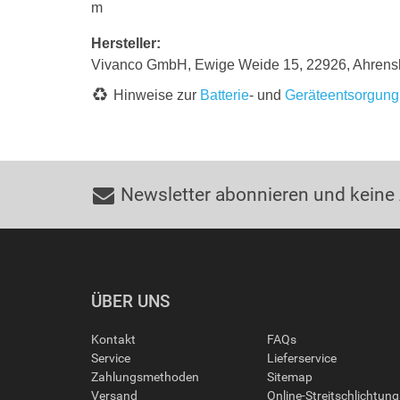
m
Hersteller:
Vivanco GmbH, Ewige Weide 15, 22926, Ahrens
Hinweise zur
Batterie
- und
Geräteentsorgung
Newsletter abonnieren und keine
ÜBER UNS
Kontakt
FAQs
Service
Lieferservice
Zahlungsmethoden
Sitemap
Versand
Online-Streitschlichtun