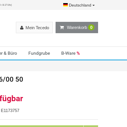
Deutschland
r: 8-17 Uhr)
Warenkorb
0
Mein Tecedo
r & Büro
Fundgrube
B-Ware
%
6/00 50
rfügbar
E1173757