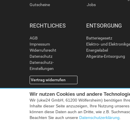
Gutscheine
Jobs
RECHTLICHES
ENTSORGUNG
AGB
Batteriegesetz
Impressum
Elektro- und Elektronikg
Widerrufsrecht
Energielabel
Datenschutz
Altgeräte-Entsorgung
Datenschutz-
Einstellungen
Vertrag widerrufen
Wir nutzen Cookies und andere Technologi
Wir (ukw24 GmbH, 61200 Wölfersheim) benötigen Ihr
Inhalte dieser Seite anzuzeigen, Ihre Nutzung unsere
können diese Daten auch an Dritte, wie z.B. Suchmas
Beachten Sie auch unsere
Datenschutzerklärung
.
Alle Preise i