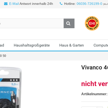
E-Mail
Antwort innerhalb 24h
Hotline:
06036-726199-0
(Mo-F
Bad
Haushaltsgroßgeräte
Haus & Garten
Compute
0 50
Vivanco
4
nicht ve
Artikelnummer: