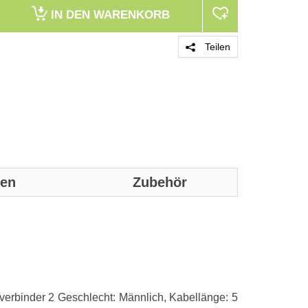
IN DEN
WARENKORB
Teilen
nen
Zubehör
Genaue technis
Merkmale
Kabellänge
verbinder 2 Geschlecht: Männlich, Kabellänge: 5
Anschluss 1