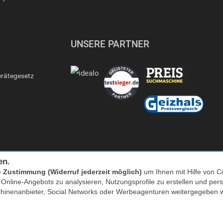
UNSERE PARTNER
erätegesetz
en.
e
Zustimmung (Widerruf jederzeit möglich)
um Ihnen mit Hilfe von Co
s Online-Angebots zu analysieren, Nutzungsprofile zu erstellen und p
Facebook
|
twitter
chinenanbieter, Social Networks oder Werbeagenturen weitergegeben 
nkl. MwSt. zzgl. Versand | *) Unverbindliche Preisempfehlung | **) Ehemaliger