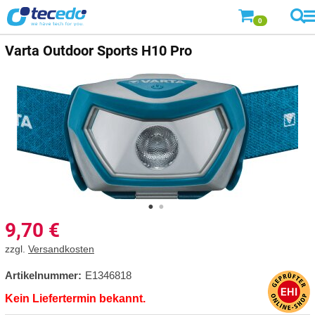
0
Varta
Outdoor Sports H10 Pro
9,70
€
zzgl.
Versandkosten
Artikelnummer:
E1346818
Kein Liefertermin bekannt.