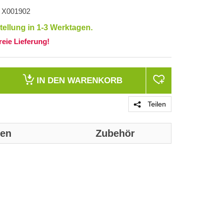
X001902
tellung in 1-3 Werktagen.
eie Lieferung!
IN DEN
WARENKORB
Teilen
nen
Zubehör
Genaue technis
Merkmale
Produktfarbe
Material