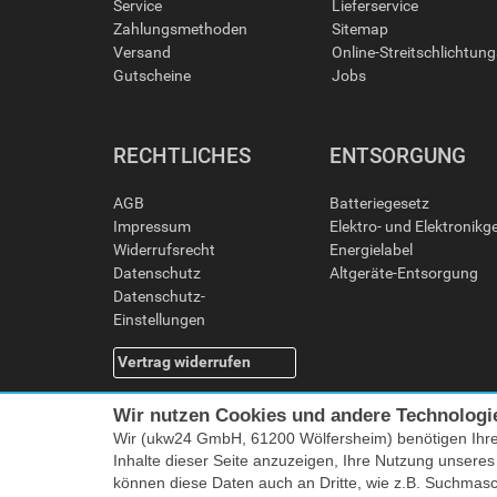
Service
Lieferservice
Zahlungsmethoden
Sitemap
Versand
Online-Streitschlichtun
Gutscheine
Jobs
RECHTLICHES
ENTSORGUNG
AGB
Batteriegesetz
Impressum
Elektro- und Elektronikg
Widerrufsrecht
Energielabel
Datenschutz
Altgeräte-Entsorgung
Datenschutz-
Einstellungen
Vertrag widerrufen
Wir nutzen Cookies und andere Technologi
Wir (ukw24 GmbH, 61200 Wölfersheim) benötigen Ihr
Inhalte dieser Seite anzuzeigen, Ihre Nutzung unsere
können diese Daten auch an Dritte, wie z.B. Suchmas