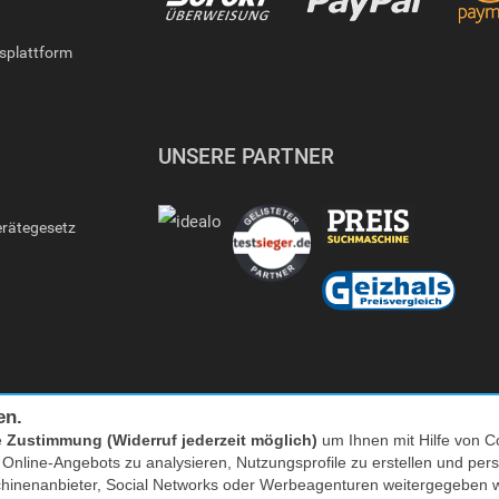
gsplattform
UNSERE PARTNER
erätegesetz
en.
e
Zustimmung (Widerruf jederzeit möglich)
um Ihnen mit Hilfe von Co
s Online-Angebots zu analysieren, Nutzungsprofile zu erstellen und p
Facebook
|
twitter
chinenanbieter, Social Networks oder Werbeagenturen weitergegeben 