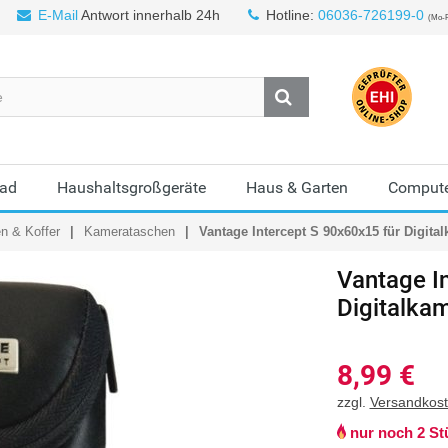
E-Mail
Antwort innerhalb 24h
Hotline:
06036-726199-0
(Mo-F
Bad
Haushaltsgroßgeräte
Haus & Garten
Compute
n & Koffer
Kamerataschen
Vantage Intercept S 90x60x15 für Digita
Vantage
I
Digitalka
8,99
€
zzgl.
Versandkos
nur noch 2 St