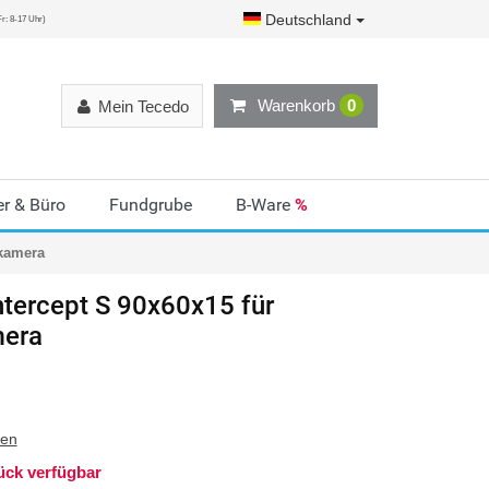
Deutschland
r: 8-17 Uhr)
Warenkorb
0
Mein Tecedo
r & Büro
Fundgrube
B-Ware
%
lkamera
ntercept S 90x60x15 für
mera
ten
ück verfügbar