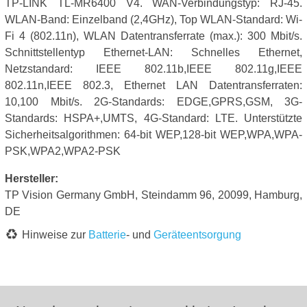
TP-LINK TL-MR6400 V4. WAN-Verbindungstyp: RJ-45.
WLAN-Band: Einzelband (2,4GHz), Top WLAN-Standard: Wi-
Fi 4 (802.11n), WLAN Datentransferrate (max.): 300 Mbit/s.
Schnittstellentyp Ethernet-LAN: Schnelles Ethernet,
Netzstandard: IEEE 802.11b,IEEE 802.11g,IEEE
802.11n,IEEE 802.3, Ethernet LAN Datentransferraten:
10,100 Mbit/s. 2G-Standards: EDGE,GPRS,GSM, 3G-
Standards: HSPA+,UMTS, 4G-Standard: LTE. Unterstützte
Sicherheitsalgorithmen: 64-bit WEP,128-bit WEP,WPA,WPA-
PSK,WPA2,WPA2-PSK
Hersteller:
TP Vision Germany GmbH, Steindamm 96, 20099, Hamburg,
DE
Hinweise zur
Batterie
- und
Geräteentsorgung