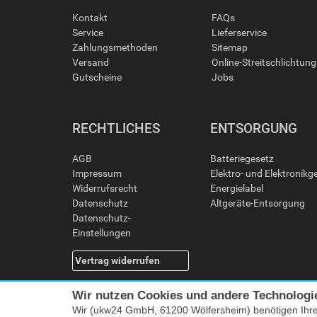
Kontakt
FAQs
Service
Lieferservice
Zahlungsmethoden
Sitemap
Versand
Online-Streitschlichtun
Gutscheine
Jobs
RECHTLICHES
ENTSORGUNG
AGB
Batteriegesetz
Impressum
Elektro- und Elektronikg
Widerrufsrecht
Energielabel
Datenschutz
Altgeräte-Entsorgung
Datenschutz-
Einstellungen
Vertrag widerrufen
Wir nutzen Cookies und andere Technologi
Wir (ukw24 GmbH, 61200 Wölfersheim) benötigen Ihr