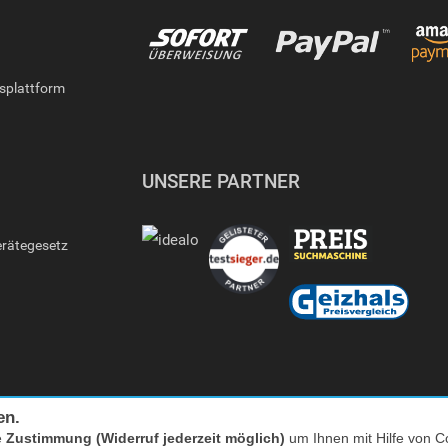
gsplattform
UNSERE PARTNER
erätegesetz
en.
e
Zustimmung (Widerruf jederzeit möglich)
um Ihnen mit Hilfe von Co