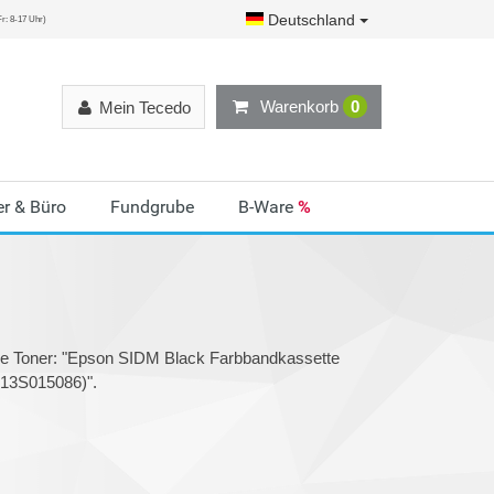
Deutschland
r: 8-17 Uhr)
Warenkorb
0
Mein Tecedo
r & Büro
Fundgrube
B-Ware
%
rie Toner: "Epson SIDM Black Farbbandkassette
13S015086)".