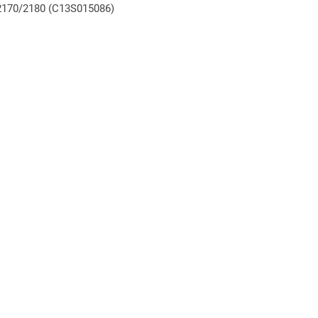
2170/2180 (C13S015086)