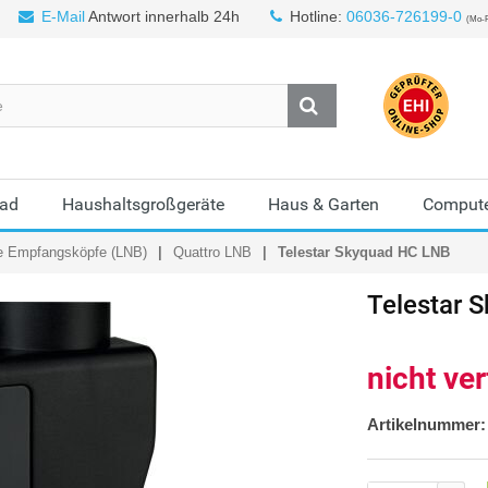
E-Mail
Antwort innerhalb 24h
Hotline:
06036-726199-0
(Mo-F
Bad
Haushaltsgroßgeräte
Haus & Garten
Compute
le Empfangsköpfe (LNB)
Quattro LNB
Telestar Skyquad HC LNB
Telestar
S
nicht ve
Artikelnummer: