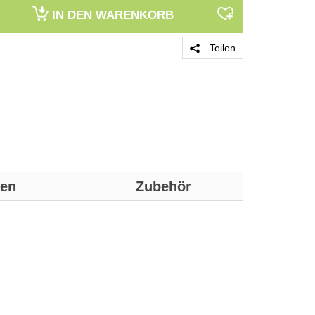
IN DEN
WARENKORB
Teilen
nen
Zubehör
Genaue technis
Technische D
Input frequen
Ausgangsfreq