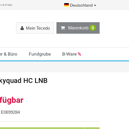
Deutschland
r: 8-17 Uhr)
Warenkorb
0
Mein Tecedo
r & Büro
Fundgrube
B-Ware
%
kyquad HC LNB
rfügbar
E0699284