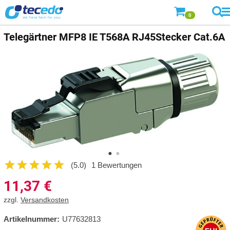
0
Telegärtner
MFP8 IE T568A RJ45Stecker Cat.6A
(5.0)
1 Bewertungen
11,37
€
zzgl.
Versandkosten
Artikelnummer:
U77632813