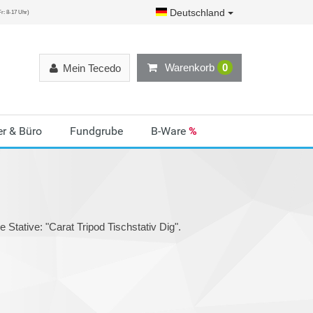
Deutschland
r: 8-17 Uhr)
Warenkorb
0
Mein Tecedo
r & Büro
Fundgrube
B-Ware
%
 Stative: "Carat Tripod Tischstativ Dig".