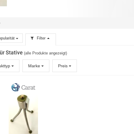
e
pularität
Filter
für Stative
(alle Produkte angezeigt)
ukttyp
Marke
Preis