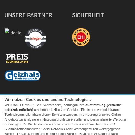
UNSERE PARTNER
SICHERHEIT
Wir nutzen Cookies und andere Technologien.
Wir (ukw24 GmbH, 61200 Wölfersheim) benötigen Ihre
Zustimmung (Widerruf
jederzeit möglich)
um Ihnen mit Hilfe von Cookies, Pixeln und vergleichbaren
Technologien, alle Inhalte dieser Seite anzuzeigen, Ihre Nutzung unseres Online-
Angebots zu analysieren, Nutzungsprofile zu erstellen und personalisierte Werbung
anzuzeigen. Zu Werbezwecken können diese Daten auch an Dritte, wie z.B.
Suchmaschinenanbieter, Social Networks oder Werbeagenturen weitergegeben
Facebook
|
twitter
werden. Details können unten eingesehen werden. Beachten Sie auch unsere