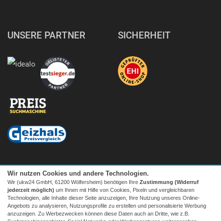
UNSERE PARTNER
SICHERHEIT
Wir nutzen Cookies und andere Technologien.
Wir (ukw24 GmbH, 61200 Wölfersheim) benötigen Ihre
Zustimmung (Widerruf
jederzeit möglich)
um Ihnen mit Hilfe von Cookies, Pixeln und vergleichbaren
Technologien, alle Inhalte dieser Seite anzuzeigen, Ihre Nutzung unseres Online-
Angebots zu analysieren, Nutzungsprofile zu erstellen und personalisierte Werbung
anzuzeigen. Zu Werbezwecken können diese Daten auch an Dritte, wie z.B.