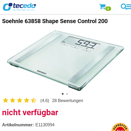
0
Soehnle
63858 Shape Sense Control 200
(4.6)
28 Bewertungen
nicht verfügbar
Artikelnummer:
E1130994