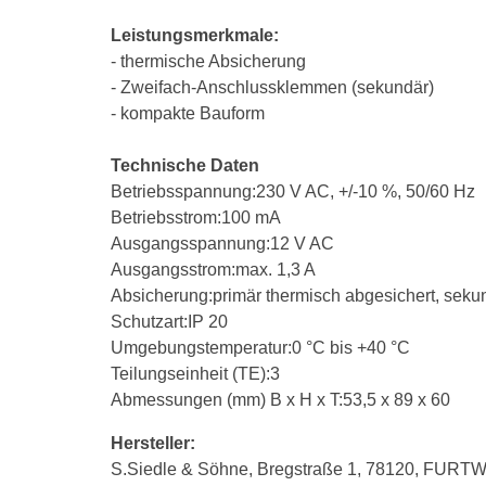
Leistungsmerkmale:
- thermische Absicherung
- Zweifach-Anschlussklemmen (sekundär)
- kompakte Bauform
Technische Daten
Betriebsspannung:230 V AC, +/-10 %, 50/60 Hz
Betriebsstrom:100 mA
Ausgangsspannung:12 V AC
Ausgangsstrom:max. 1,3 A
Absicherung:primär thermisch abgesichert, sekun
Schutzart:IP 20
Umgebungstemperatur:0 °C bis +40 °C
Teilungseinheit (TE):3
Abmessungen (mm) B x H x T:53,5 x 89 x 60
Hersteller:
S.Siedle & Söhne, Bregstraße 1, 78120, FURT