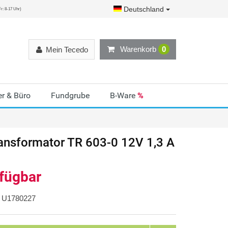
Deutschland
r: 8-17 Uhr)
Warenkorb
0
Mein Tecedo
r & Büro
Fundgrube
B-Ware
%
ansformator TR 603-0 12V 1,3 A
rfügbar
U1780227