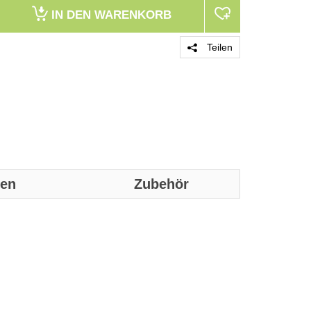
IN DEN
WARENKORB
Teilen
nen
Zubehör
Genaue technis
Anwendung
Eingangsspan