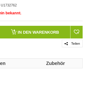
U1732762
min bekannt.
IN DEN
WARENKORB
Teilen
nen
Zubehör
Genaue techni
werden:
Mit Video