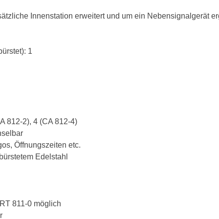
ätzliche Innenstation erweitert und um ein Nebensignalgerät e
ürstet): 1
CA 812-2), 4 (CA 812-4)
hselbar
gos, Öffnungszeiten etc.
bürstetem Edelstahl
ERT 811-0 möglich
r