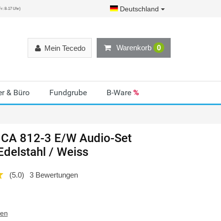
Deutschland
r: 8-17 Uhr)
Warenkorb
0
Mein Tecedo
r & Büro
Fundgrube
B-Ware
%
 CA 812-3 E/W Audio-Set
delstahl / Weiss
(5.0)
3 Bewertungen
ten