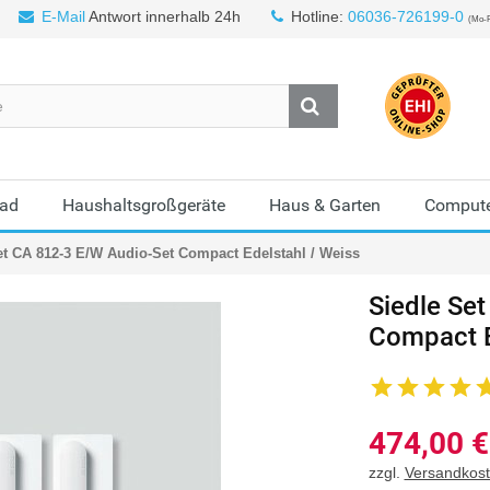
E-Mail
Antwort innerhalb 24h
Hotline:
06036-726199-0
(Mo-F
Bad
Haushaltsgroßgeräte
Haus & Garten
Compute
et CA 812-3 E/W Audio-Set Compact Edelstahl / Weiss
Siedle
Set
Compact E
474,00
€
zzgl.
Versandkos