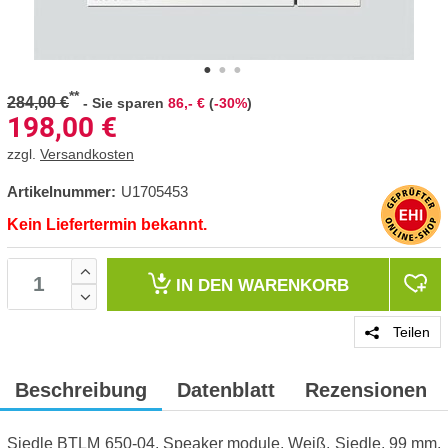
**
284,00 €
-
Sie sparen
86,- €
(
-30%
)
198,00
€
zzgl.
Versandkosten
Artikelnummer:
U1705453
Kein Liefertermin bekannt.
IN DEN
WARENKORB
Teilen
Beschreibung
Datenblatt
Rezensionen
Siedle BTLM 650-04, Speaker module, Weiß, Siedle, 99 mm,