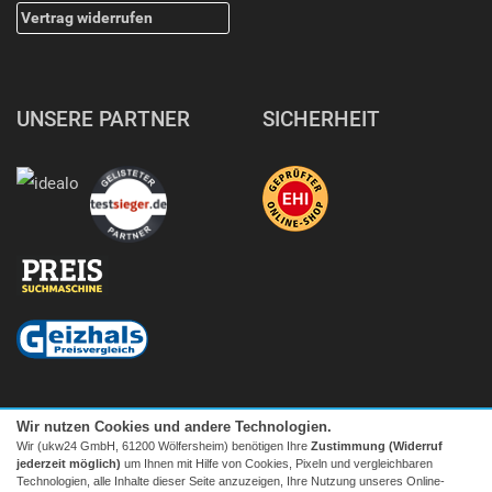
Vertrag widerrufen
UNSERE PARTNER
SICHERHEIT
Wir nutzen Cookies und andere Technologien.
Wir (ukw24 GmbH, 61200 Wölfersheim) benötigen Ihre
Zustimmung (Widerruf
jederzeit möglich)
um Ihnen mit Hilfe von Cookies, Pixeln und vergleichbaren
Technologien, alle Inhalte dieser Seite anzuzeigen, Ihre Nutzung unseres Online-