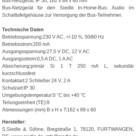
Bus-Netzgerät, IP 30, 162 x 89 x 60 mm
Bus-Netzgerät für den Siedle In-Home-Bus: Audio im
Schalttafelgehäuse zur Versorgung der Bus-Teilnehmer.
Technische Daten
Betriebsspannung:230 V AC, +/-10 %, 50/60 Hz
Betriebsstrom:200 mA
Ausgangsspannung:27,5 V DC, 12 V AC
Ausgangsstrom:0,5 A DC, 1 A AC
Absicherung:primär Si 1 T 250 mA L, sekundär
kurzschlussfest
Kontaktart:2 Schließer 24 V, 2 A
Schutzart:IP 30
Umgebungstemperatur:0 °C bis +40 °C
Teilungseinheit (TE):9
Abmessungen (mm) B x H x T:162 x 89 x 60
Hersteller:
S.Siedle & Söhne, Bregstraße 1, 78120, FURTWANGEN,