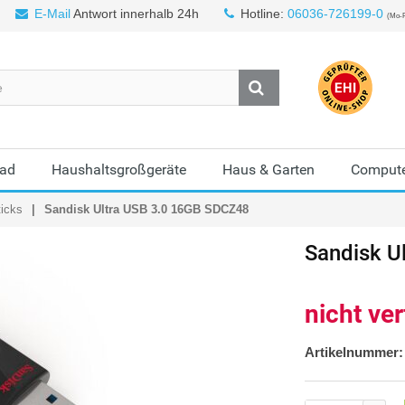
E-Mail
Antwort innerhalb 24h
Hotline:
06036-726199-0
(Mo-F
Bad
Haushaltsgroßgeräte
Haus & Garten
Compute
icks
Sandisk Ultra USB 3.0 16GB SDCZ48
Sandisk
U
nicht ve
Artikelnummer: