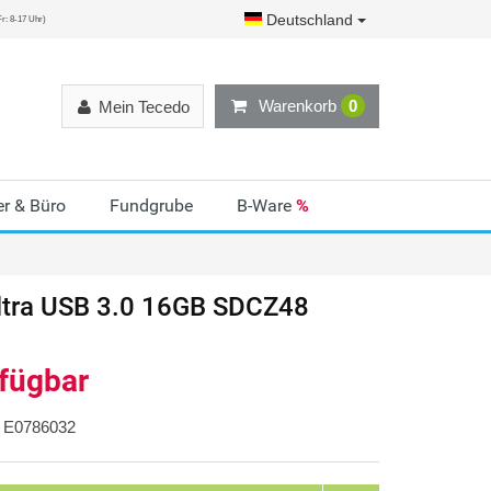
Deutschland
r: 8-17 Uhr)
Warenkorb
0
Mein Tecedo
r & Büro
Fundgrube
B-Ware
%
ltra USB 3.0 16GB SDCZ48
rfügbar
E0786032