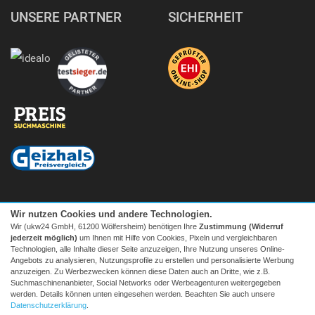
UNSERE PARTNER
SICHERHEIT
Wir nutzen Cookies und andere Technologien.
Wir (ukw24 GmbH, 61200 Wölfersheim) benötigen Ihre
Zustimmung (Widerruf
jederzeit möglich)
um Ihnen mit Hilfe von Cookies, Pixeln und vergleichbaren
Technologien, alle Inhalte dieser Seite anzuzeigen, Ihre Nutzung unseres Online-
Angebots zu analysieren, Nutzungsprofile zu erstellen und personalisierte Werbung
anzuzeigen. Zu Werbezwecken können diese Daten auch an Dritte, wie z.B.
Suchmaschinenanbieter, Social Networks oder Werbeagenturen weitergegeben
Facebook
|
twitter
werden. Details können unten eingesehen werden. Beachten Sie auch unsere
© 2026 Tecedo
Datenschutzerklärung
.