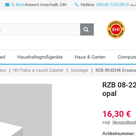
E-Mail
Antwort innerhalb 24h
Hotline:
06036-726199-0
(Mo-F
Bad
Haushaltsgroßgeräte
Haus & Garten
Compute
hten
NV-Trafos & Leucht-Zubehör
Sonstiges
RZB 08-22146 Ersatz
RZB
08-22
opal
16,30
€
zzgl.
Versandkos
Artikelnummer: