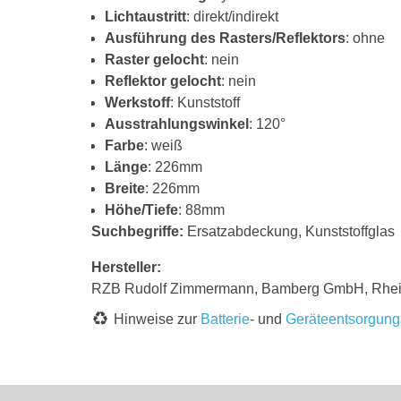
Lichtaustritt
: direkt/indirekt
Ausführung des Rasters/Reflektors
: ohne
Raster gelocht
: nein
Reflektor gelocht
: nein
Werkstoff
: Kunststoff
Ausstrahlungswinkel
: 120°
Farbe
: weiß
Länge
: 226mm
Breite
: 226mm
Höhe/Tiefe
: 88mm
Suchbegriffe:
Ersatzabdeckung, Kunststoffglas
Hersteller:
RZB Rudolf Zimmermann, Bamberg GmbH, Rheins
Hinweise zur
Batterie
- und
Geräteentsorgung