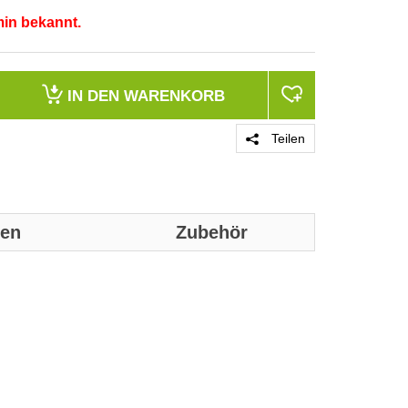
min bekannt.
IN DEN
WARENKORB
Teilen
nen
Zubehör
Genaue techni
werden:
Leistungen
Geräteplatzie