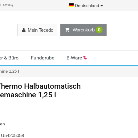
Deutschland
r: 8-17 Uhr)
Warenkorb
0
Mein Tecedo
r & Büro
Fundgrube
B-Ware
%
ine 1,25 l
hermo Halbautomatisch
eemaschine 1,25 l
ten
U54205058