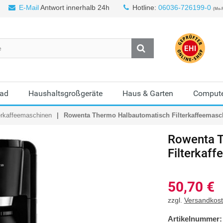
E-Mail
Antwort innerhalb 24h
Hotline:
06036-726199-0
(Mo-F
Bad
Haushaltsgroßgeräte
Haus & Garten
Compute
terkaffeemaschinen
Rowenta Thermo Halbautomatisch Filterkaffeemasch
Rowenta
T
Filterkaff
50,70
€
zzgl.
Versandkos
Artikelnummer: