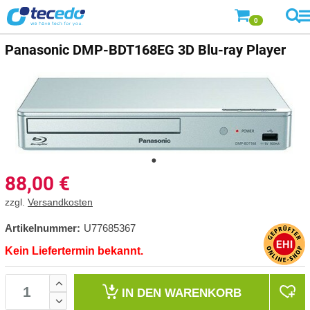
0
Panasonic
DMP-BDT168EG 3D Blu-ray Player
88,00
€
zzgl.
Versandkosten
Artikelnummer:
U77685367
Kein Liefertermin bekannt.
IN DEN
WARENKORB