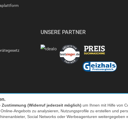
gsplattform
UNSERE PARTNER
erätegesetz
en.
e
Zustimmung (Widerruf jederzeit möglich)
um Ihnen mit Hilfe von Co
s Online-Angebots zu analysieren, Nutzungsprofile zu erstellen und p
Facebook
|
twitter
chinenanbieter, Social Networks oder Werbeagenturen weitergegeben 