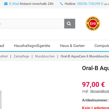
E-Mail
Antwort innerhalb 24h
Hotline:
06036-726199-0
(Mo-F
Bad
Haushaltsgroßgeräte
Haus & Garten
Compute
ndheit
Zahnpflege
Mundduschen
Oral-B AquaCare 6 Munddusche
Oral-B
Aq
97,00
€
zzgl.
Versandkos
Artikelnummer:
Kein Lieferter