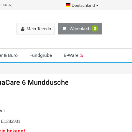
Deutschland
r: 8-17 Uhr)
Warenkorb
0
Mein Tecedo
r & Büro
Fundgrube
B-Ware
%
uaCare 6 Munddusche
ten
E1383991
min bekannt.