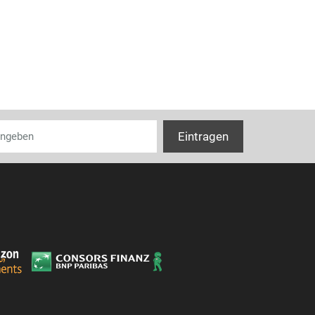
Eingangssigna
Bildschirm
Eingebaute An
Eingebautes D
Leistungen
Anzahl der unt
Batterie
Eingebaute Bat
Wiederaufladb