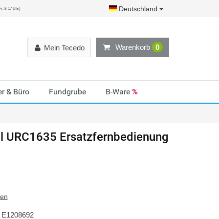
Deutschland
r: 8-17 Uhr)
Warenkorb
0
Mein Tecedo
r & Büro
Fundgrube
B-Ware
%
ll URC1635 Ersatzfernbedienung
ten
E1208692