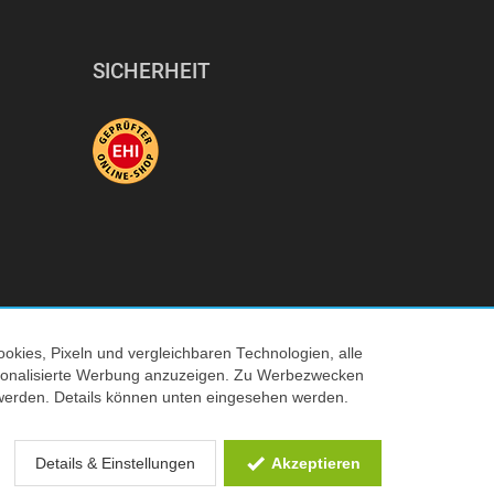
Akku-/Batterie
Anzahl unterst
SICHERHEIT
Anzahl unterst
okies, Pixeln und vergleichbaren Technologien, alle
ersonalisierte Werbung anzuzeigen. Zu Werbezwecken
© 2026 Tecedo
werden. Details können unten eingesehen werden.
 Verkaufspreis
Details & Einstellungen
Akzeptieren