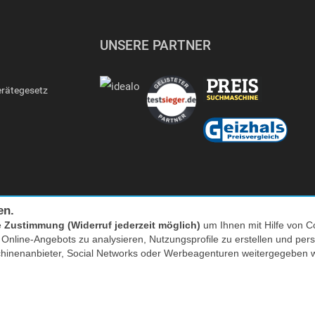
UNSERE PARTNER
erätegesetz
en.
e
Zustimmung (Widerruf jederzeit möglich)
um Ihnen mit Hilfe von Co
s Online-Angebots zu analysieren, Nutzungsprofile zu erstellen und p
Facebook
|
twitter
chinenanbieter, Social Networks oder Werbeagenturen weitergegeben 
nkl. MwSt. zzgl. Versand | *) Unverbindliche Preisempfehlung | **) Ehemaliger