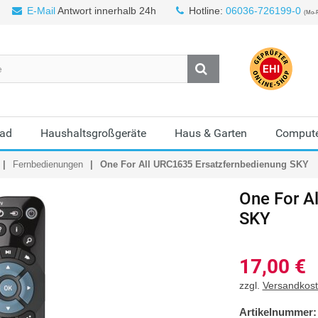
E-Mail
Antwort innerhalb 24h
Hotline:
06036-726199-0
(Mo-F
Bad
Haushaltsgroßgeräte
Haus & Garten
Compute
Fernbedienungen
One For All URC1635 Ersatzfernbedienung SKY
One For A
SKY
17,00
€
zzgl.
Versandkos
Artikelnummer: