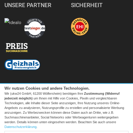
UNSERE PARTNER
SICHERHEIT
Wir nutzen Cookies und andere Technologien.
Wir (ukw24 GmbH, 61200 Wölfersheim) benötigen Ihre
Zustimmung (Widerruf
jederzeit möglich)
um Ihnen mit Hilfe von Cookies, Pixeln und vergleichbaren
Technologien, alle Inhalte dieser Seite anzuzeigen, Ihre Nutzung unseres Online-
Angebots zu analysieren, Nutzungsprofile zu erstellen und personalisierte Werbung
anzuzeigen. Zu Werbezwecken können diese Daten auch an Dritte, wie z.B.
Suchmaschinenanbieter, Social Networks oder Werbeagenturen weitergegeben
Facebook
|
twitter
werden. Details können unten eingesehen werden. Beachten Sie auch unsere
© 2026 Tecedo
Datenschutzerklärung
.