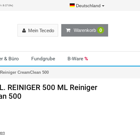
Deutschland
r: 8-17 Uhr)
Warenkorb
0
Mein Tecedo
r & Büro
Fundgrube
B-Ware
%
Reiniger CreamClean 500
. REINIGER 500 ML Reiniger
an 500
ten