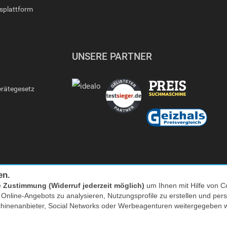
gsplattform
UNSERE PARTNER
erätegesetz
en.
e
Zustimmung (Widerruf jederzeit möglich)
um Ihnen mit Hilfe von Co
s Online-Angebots zu analysieren, Nutzungsprofile zu erstellen und p
Facebook
|
twitter
chinenanbieter, Social Networks oder Werbeagenturen weitergegeben 