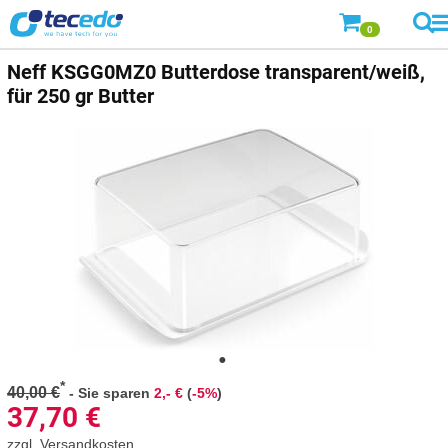
0
Neff
KSGG0MZ0 Butterdose transparent/weiß,
für 250 gr Butter
*
40,00 €
-
Sie sparen
2,- €
(
-5%
)
37,70
€
zzgl.
Versandkosten