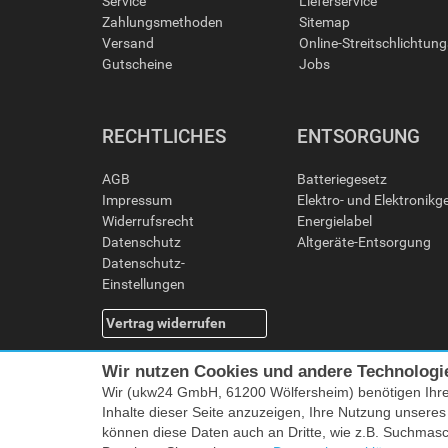
Service
Lieferservice
Zahlungsmethoden
Sitemap
Versand
Online-Streitschlichtun
Gutscheine
Jobs
RECHTLICHES
ENTSORGUNG
AGB
Batteriegesetz
Impressum
Elektro- und Elektronikg
Widerrufsrecht
Energielabel
Datenschutz
Altgeräte-Entsorgung
Datenschutz-
Einstellungen
Vertrag widerrufen
Wir nutzen Cookies und andere Technologi
Wir (ukw24 GmbH, 61200 Wölfersheim) benötigen Ihr
Inhalte dieser Seite anzuzeigen, Ihre Nutzung unsere
können diese Daten auch an Dritte, wie z.B. Suchmas