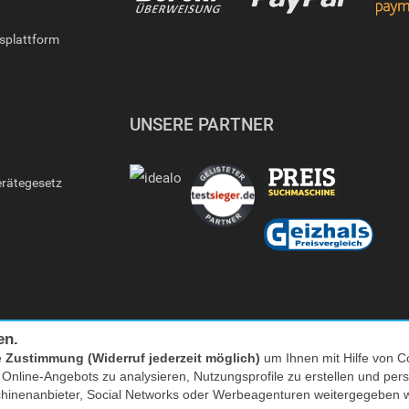
gsplattform
UNSERE PARTNER
erätegesetz
en.
e
Zustimmung (Widerruf jederzeit möglich)
um Ihnen mit Hilfe von Co
s Online-Angebots zu analysieren, Nutzungsprofile zu erstellen und p
Facebook
|
twitter
chinenanbieter, Social Networks oder Werbeagenturen weitergegeben 