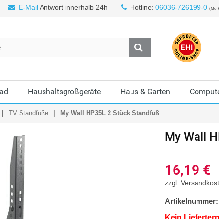
E-Mail
Antwort innerhalb 24h
Hotline:
06036-726199-0
(Mo-F
Bad
Haushaltsgroßgeräte
Haus & Garten
Compute
TV Standfüße
My Wall HP35L 2 Stück Standfuß
My Wall
H
16,19
€
zzgl.
Versandkos
Artikelnummer:
Kein Lieferter