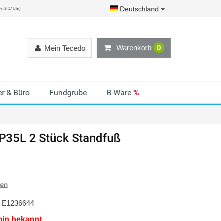
Deutschland
r: 8-17 Uhr)
Warenkorb
0
Mein Tecedo
r & Büro
Fundgrube
B-Ware
%
P35L 2 Stück Standfuß
ten
E1236644
min bekannt.