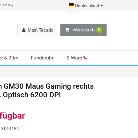
Deutschland
r: 8-17 Uhr)
Warenkorb
0
Mein Tecedo
r & Büro
Fundgrube
B-Ware
%
h GM30 Maus Gaming rechts
 Optisch 6200 DPI
rfügbar
X014184