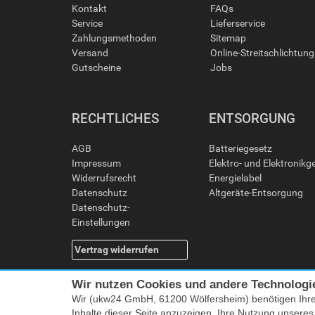
Kontakt
FAQs
Service
Lieferservice
Zahlungsmethoden
Sitemap
Versand
Online-Streitschlichtun
Gutscheine
Jobs
RECHTLICHES
ENTSORGUNG
AGB
Batteriegesetz
Impressum
Elektro- und Elektronikg
Widerrufsrecht
Energielabel
Datenschutz
Altgeräte-Entsorgung
Datenschutz-
Einstellungen
Vertrag widerrufen
Wir nutzen Cookies und andere Technologi
Wir (ukw24 GmbH, 61200 Wölfersheim) benötigen Ihr
Inhalte dieser Seite anzuzeigen, Ihre Nutzung unsere