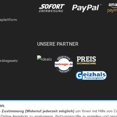
gsplattform
UNSERE PARTNER
erätegesetz
en.
e
Zustimmung (Widerruf jederzeit möglich)
um Ihnen mit Hilfe von Co
s Online-Angebots zu analysieren, Nutzungsprofile zu erstellen und p