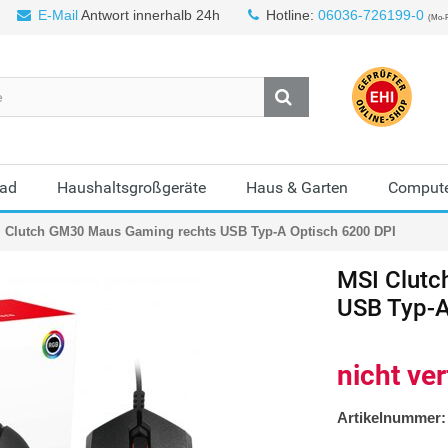
E-Mail
Antwort innerhalb 24h
Hotline:
06036-726199-0
(Mo-F
Bad
Haushaltsgroßgeräte
Haus & Garten
Compute
 Clutch GM30 Maus Gaming rechts USB Typ-A Optisch 6200 DPI
MSI
Clutc
USB Typ-A
nicht ve
Artikelnummer: