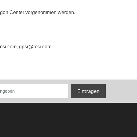
Tastenhaltbarke
ragon Center vorgenommen werden.
Design
Formfaktor
msi.com, gpsr@msi.com
Produktfarbe
Oberflächenfä
Beleuchtung
Farben der Be
Ergonomie
Kabellänge