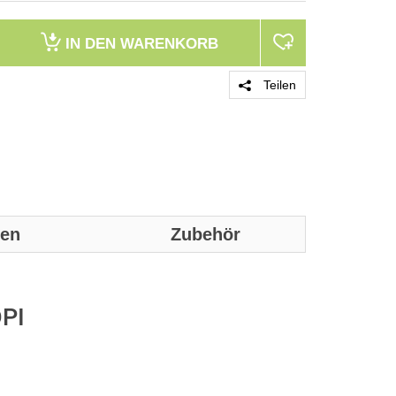
IN DEN
WARENKORB
Teilen
nen
Zubehör
Genaue techni
werden:
DPI
Maus
Zweck