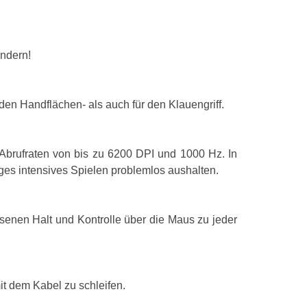
Geräteschnitts
Bewegungerfa
ändern!
Scroll Typ
Knopfanzahl
den Handflächen- als auch für den Klauengriff.
Tastentyp
Bewegung Auf
 Abrufraten von bis zu 6200 DPI und 1000 Hz. In
Anpassbare B
ges intensives Spielen problemlos aushalten.
Anzahl der B
Anzahl der Scr
enen Halt und Kontrolle über die Maus zu jeder
Scroll-Richtun
Einstellbare A
t dem Kabel zu schleifen.
Stimmabgabe 