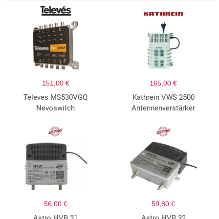
151,00 €
165,00 €
Televes MS530VGQ
Kathrein VWS 2500
Nevoswitch
Antennenverstärker
56,00 €
59,80 €
Astro HVB 31
Astro HVB 32